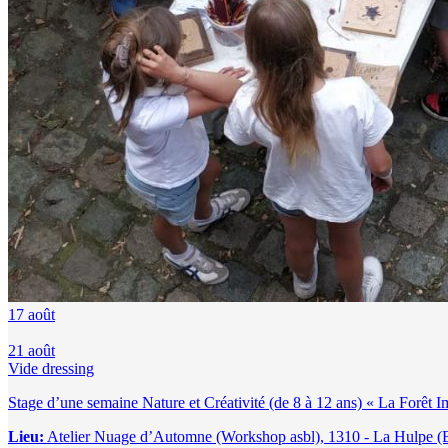
17
août
21
août
Vide dressing
Stage d’une semaine Nature et Créativité (de 8 à 12 ans) « La Forêt I
Lieu:
Atelier Nuage d’Automne (Workshop asbl), 1310 - La Hulpe (