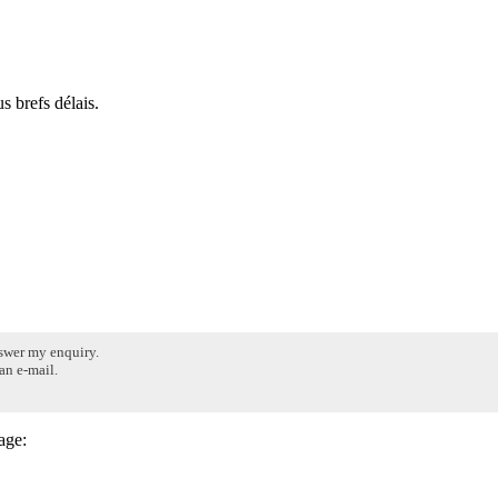
s brefs délais.
nswer my enquiry.
an e‑mail.
age: