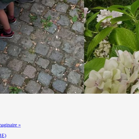
maginaire »
BE)