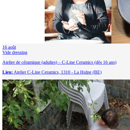
16
août
Vide dressing
Atelier de céramique (adultes) – C-Line Ceramics (dès 16 ans)
Lieu:
Atelier C-Line Ceramics, 1310 - La Hulpe (BE)