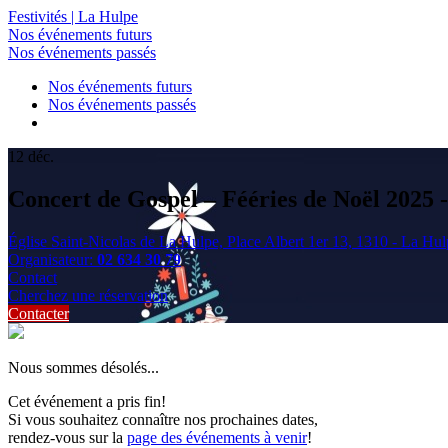
Festivités | La Hulpe
Nos événements futurs
Nos événements passés
Nos événements futurs
Nos événements passés
12
déc.
Concert de Gospel – Fééries de Noël 2025 -
Église Saint-Nicolas de La Hulpe, Place Albert 1er 13, 1310 - La Hu
Organisateur:
02 634 30 79
Contact
Cherchez une réservation
Contacter
Nous sommes désolés...
Cet événement a pris fin!
Si vous souhaitez connaître nos prochaines dates,
rendez-vous sur la
page des événements à venir
!