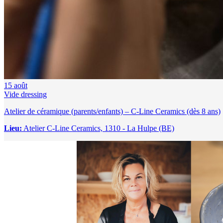
15
août
Vide dressing
Atelier de céramique (parents/enfants) – C-Line Ceramics (dès 8 ans)
Lieu:
Atelier C-Line Ceramics, 1310 - La Hulpe (BE)